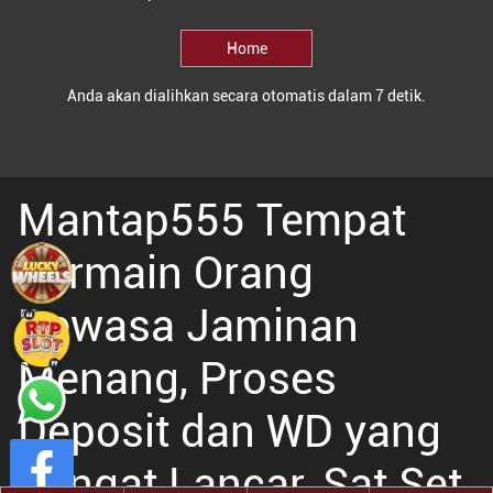
Home
Anda akan dialihkan secara otomatis dalam 7 detik.
Mantap555 Tempat
Bermain Orang
Dewasa Jaminan
Menang, Proses
Deposit dan WD yang
Sangat Lancar, Sat Set.